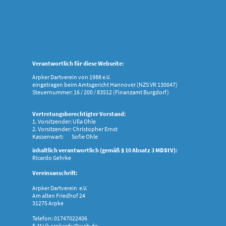
Verantwortlich für diese Webseite:
Arpker Dartverein von 1988 e.V.
eingetragen beim Amtsgericht Hannover (NZS VR 130047)
Steuernummer: 16 / 200 / 83512 (Finanzamt Burgdorf)
Vertretungsberechtigter Vorstand:
1. Vorsitzender: Ulla Ohle
2. Vorsitzender: Christopher Ernst
Kassenwart: Sofie Ohle
inhaltlich verantwortlich (gemäß § 10 Absatz 3 MDStV):
Ricardo Gehrke
Vereinsanschrift:
Arpker Dartverein e.V.
Am alten Friedhof 24
31275 Arpke
Telefon: 01747022406
E-Mail: arpkerdv@web.de